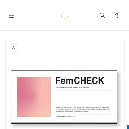
コンテ
ンツに
カ
進む
ー
ト
商品情
報にス
キップ