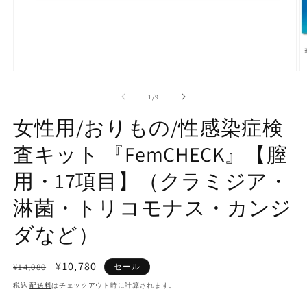
モ
ー
の
1
/
9
ダ
ル
女性用/おりもの/性感染症検
で
メ
査キット 『FemCHECK』【膣
デ
ィ
用・17項目】（クラミジア・
ア
(1)
(2
を
淋菌・トリコモナス・カンジ
開
く
ダなど）
通
セ
¥10,780
¥14,080
セール
常
ー
税込
配送料
はチェックアウト時に計算されます。
価
ル